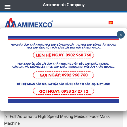
Amimexco's Company
OTHER MACHINES
Home
/
MACHINES
/ Other machines
No products were found matching your selection.
MACHINES
Full Automatic High Speed Making Medical Face Mask
Machine