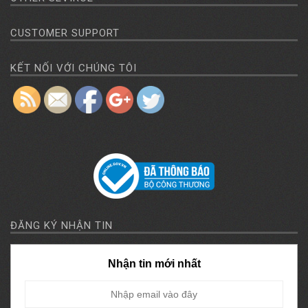
https://amimexco.com/en/danh-
CUSTOMER SUPPORT
muc/machines/other-
machines">
KẾT NỐI VỚI CHÚNG TÔI
ĐĂNG KÝ NHẬN TIN
Nhận tin mới nhất