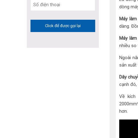
dòng máy
Máy làm 
dàng. Đồn
Máy làm 
nhiều so 
Ngoài nă
sản xuất 
Dây chuy
cạnh đó,
Về kích
2000mm*9
hơn.