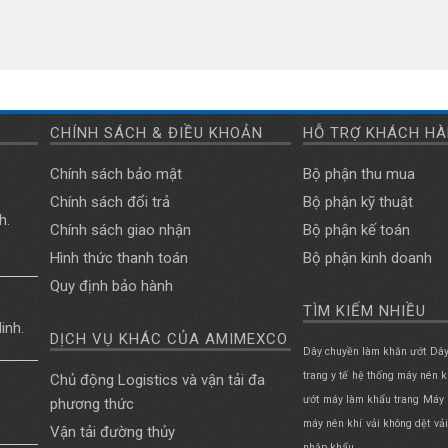
CHÍNH SÁCH & ĐIỀU KHOẢN
HỖ TRỢ KHÁCH H
Chính sách bảo mật
Bộ phận thu mua
Chính sách đổi trả
Bộ phận kỹ thuật
h.
Chính sách giao nhận
Bộ phận kế toán
Hình thức thanh toán
Bộ phận kinh doanh
Quy định bảo hành
TÌM KIẾM NHIỀU
inh.
DỊCH VỤ KHÁC CỦA AMIMEXCO
Dây chuyền làm khăn ướt
Dây
trang y tế
hệ thống máy nén k
Chủ động Logistics và vận tải đa
ướt
máy làm khẩu trang
Máy 
phương thức
máy nén khí
vải không dệt
vả
Vận tải đường thủy
nhập khẩu