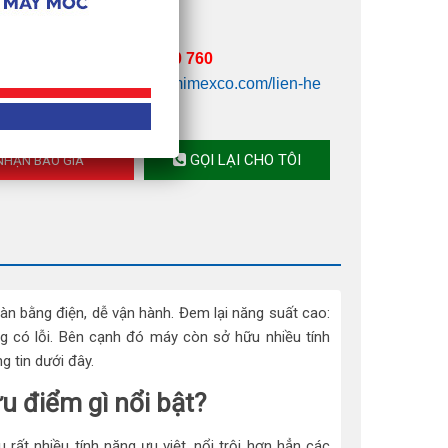
: Trắng xám.
ể được tư vấn:
0902 960 760
g báo giá click ngay
:
amimexco.com/lien-he
GỌI LẠI CHO TÔI
HẬN BÁO GIÁ
àn bằng điện, dễ vận hành. Đem lại năng suất cao:
 có lỗi. Bên cạnh đó máy còn sở hữu nhiều tính
 tin dưới đây.
u điểm gì nổi bật?
ất nhiều tính năng ưu việt, nổi trội hơn hẳn các