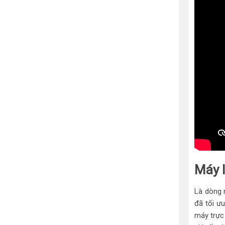
Máy l
Là dòng 
đã tối ư
máy trực 