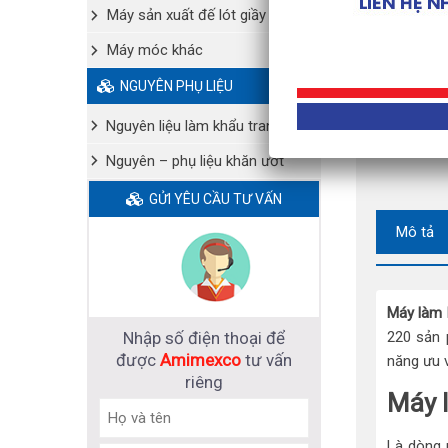
Máy sản xuất đế lót giầy
Máy móc khác
NGUYÊN PHỤ LIỆU
Nguyên liệu làm khẩu trang y tế
Nguyên – phụ liệu khăn ướt
GỬI YÊU CẦU TƯ VẤN
Mô tả
Máy làm 
Nhập số điện thoại để
220 sản 
được
Amimexco
tư vấn
năng ưu 
riêng
Máy l
Là dòng 