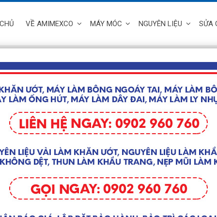
 CHỦ
VỀ AMIMEXCO
MÁY MÓC
NGUYÊN LIỆU
SỬA 
Trang chủ
/
Máy Móc
/
Máy làm
MÁY LÀM 
Giá liên hệ
Thông ti
– Năng su
– Kích t
– Trọng l
– Điện th
– Công su