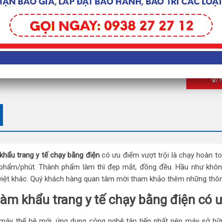
– Màu sắc
Liên hệ đ
Nhận bản
N
khẩu trang y tế chạy bằng điện
có ưu điểm vượt trội là chạy hoàn to
phẩm/phút. Thành phẩm làm thì đẹp mắt, đồng đều. Hầu như không
việt khác. Quý khách hàng quan tâm mời tham khảo thêm những thông
àm khẩu trang y tế chạy bằng điện có ư
máy thế hệ mới, ứng dụng công nghệ tân tiến nhất nên máy sở hữu r