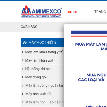
TRANG
CỬA HÀNG
MÁY MÓC THIẾT BỊ
Máy làm khẩu trang y tế
Máy làm khăn ướt
Hệ thống khí nén
Máy đóng gói
Máy làm bông ngoáy tai
Máy sản xuất túi
Máy làm nón – áo bảo hộ y tế