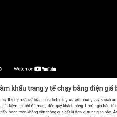
àm khẩu trang y tế chạy bằng điện giá 
máy thế hệ mới, sở hữu nhiều tính năng ưu việt nhưng quý khách an 
u, tiết kiệm chi phí để mang đến quý khách hàng 1 mức giá bán tố
tiếp, hoàn toàn không cần thông qua bất kì đơn vị trung gian nào.
A