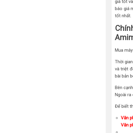
giá tốt v
báo giá 
tốt nhất.
Chín
Ami
Mua máy 
Thời gia
và triệt 
bài bản b
Bên cạnh
Ngoài ra
Để biết t
Văn p
Văn p