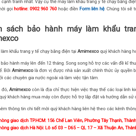
à cạnh tranh nhất. Vậy cụ thể máy làm khẩu trang y tế chạy bằng đi
mời gọi
hotline: 0902 960 760
hoặc điền
Form liên hệ
. Chúng tôi sẽ 
h sách bảo hành máy làm khẩu tran
mexco
làm khẩu trang y tế chạy bằng điện tại
Amimexco
quý khách hàng ho
n bảo hành máy lên đến 12 tháng. Song song hỗ trợ các vấn đề kĩ th
để. Bởi
Amimexco
là đơn vị được nhà sản xuất chính thức ủy quyền b
ởi các chuyên gia nước ngoài và làm việc tận tâm.
 đó,
Amimexco
còn là địa chỉ thực hiện việc thay thế các loại linh
 quý khách hàng mua máy còn được hỗ trợ lắp đặt và hướng dẫn sử d
hêm thông tin chi tiết mời quý khách hàng liên hệ theo các kênh thông
hòng giao dịch TP.HCM: 156 Chế Lan Viên, Phường Tây Thạnh, Thành 
hòng giao dịch Hà Nội: Lô số 03 – D65 – QL 17 – Xã Thuận An, Thành