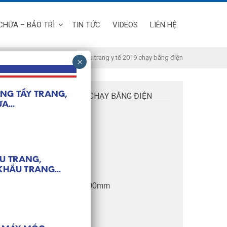
CHỮA – BẢO TRÌ
TIN TỨC
VIDEOS
LIÊN HỆ
 khẩu trang y tế
/ Máy làm khẩu trang y tế 2019 chạy bằng điện
KHẨU TRANG Y TẾ 2019 CHẠY BẰNG ĐIỆN
n máy:
ất: 220 cái/phút
hước: 2000mm*950mm*1700mm
ượng: 450kg.
ế: 220V, 50hz
ất điện:13 KW