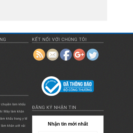
ÀNG
KẾT NỐI VỚI CHÚNG TÔI
 chuyền làm khẩu
ĐĂNG KÝ NHẬN TIN
hí
Máy làm khăn
làm khẩu trang y tế
Nhận tin mới nhất
i làm khăn ướt
vải