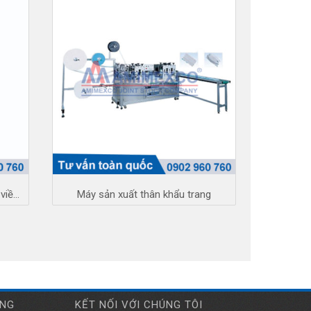
Máy dập quai khẩu trang y tế có viền TDQ
Máy sản xuất thân khẩu trang
ÀNG
KẾT NỐI VỚI CHÚNG TÔI