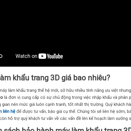
àm khẩu trang 3D giá bao nhiêu?
áy làm khẩu trang thế hệ mới, sở hữu nhiều tính năng ưu việt nhưng 
co
là đơn vị cung cấp có sự chủ động trong việc nhập khẩu và phân p
ng gian nên mức giá luôn cạnh tranh, tốt nhất thị trường. Quý khách
 liên hệ
để được tư vấn, báo giá cụ thể. Chúng tôi sẽ liên hệ sớm, bá
còn hỗ trợ quý khách tư vấn về các vấn đề lên kế hoạch làm xưởng s
h sách bảo hành máy làm khẩu trang 3