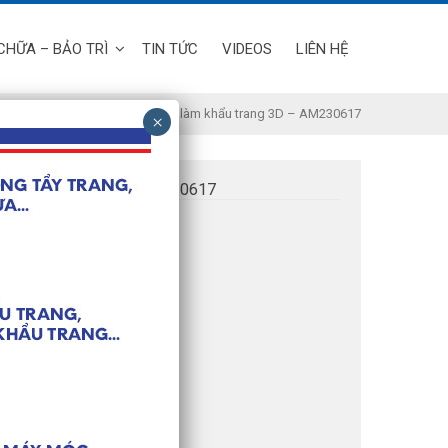
CHỮA – BẢO TRÌ
TIN TỨC
VIDEOS
LIÊN HỆ
Máy làm khẩu trang y tế
/ Máy làm khẩu trang 3D – AM230617
KHẨU TRANG 3D – AM230617
máy:
t: 30-35 cái | phút
ớc: 6,7 x 2,5 x 1,98m
ượng: 1350kg
iện: 220V
ất điện: 11KW