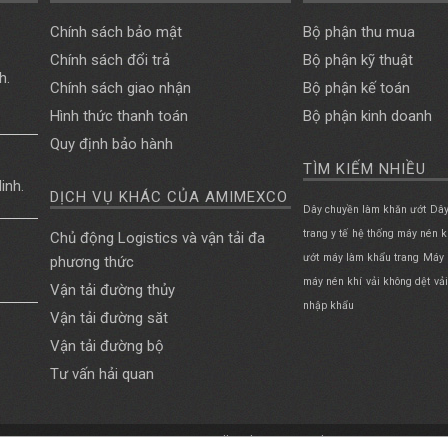
Chính sách bảo mật
Bộ phận thu mua
Chính sách đổi trả
Bộ phận kỹ thuật
h.
Chính sách giao nhận
Bộ phận kế toán
Hình thức thanh toán
Bộ phận kinh doanh
Quy định bảo hành
TÌM KIẾM NHIỀU
inh.
DỊCH VỤ KHÁC CỦA AMIMEXCO
Dây chuyền làm khăn ướt
Dây
trang y tế
hệ thống máy nén k
Chủ động Logistics và vận tải đa
ướt
máy làm khẩu trang
Máy 
phương thức
máy nén khí
vải không dệt
vả
Vận tải đường thủy
nhập khẩu
Vận tải đường săt
Vận tải đường bộ
Tư vấn hải quan
Amimexco.com All Rights Reserved