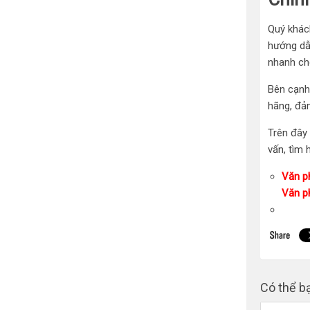
Quý khác
hướng dẫn
nhanh chó
Bên cạnh 
hãng, đả
Trên đây 
vấn, tìm 
Văn p
Văn p
Có thể b