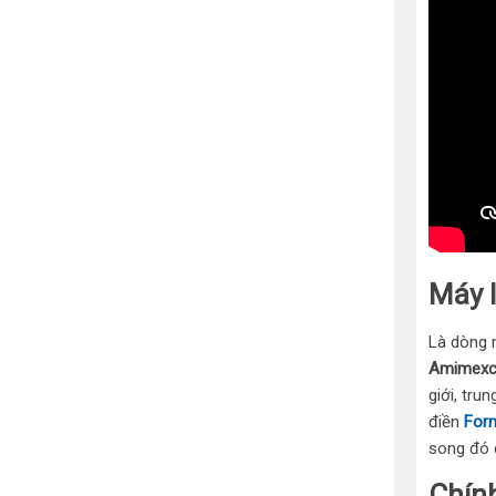
Máy l
Là dòng m
Amimex
giới, tru
điền
Form
song đó 
Chín