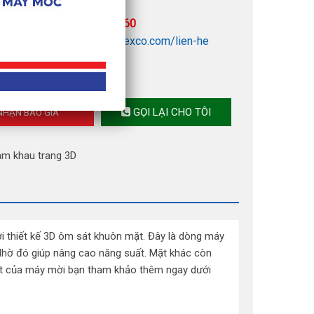
 được tư vấn:
0902 960 760
 báo giá click ngay
:
amimexco.com/lien-he
GỌI LẠI CHO TÔI
HẬN BÁO GIÁ
am khau trang 3D
ới thiết kế 3D ôm sát khuôn mặt. Đây là dòng máy
Nhờ đó giúp nâng cao năng suất. Mặt khác còn
việt của máy mời bạn tham khảo thêm ngay dưới