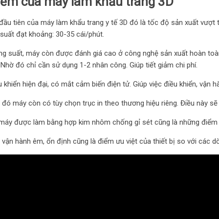
iểm của máy làm khẩu trang 3D
đầu tiên của máy làm khẩu trang y tế 3D đó là tốc độ sản xuất vượt
suất đạt khoảng: 30-35 cái/phút.
ng suất, máy còn được đánh giá cao ở công nghệ sản xuất hoàn toà
 Nhờ đó chỉ cần sử dụng 1-2 nhân công. Giúp tiết giảm chi phí.
 khiển hiện đại, có mắt cảm biến điện tử. Giúp việc điều khiển, vận 
 đó máy còn có tùy chọn trục in theo thương hiệu riêng. Điều này s
máy được làm bằng hợp kim nhôm chống gỉ sét cũng là những điểm 
vận hành êm, ổn định cũng là điểm ưu việt của thiết bị so với các 