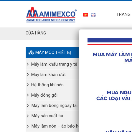
TRANG
CỬA HÀNG
MÁY MÓC THIẾT BỊ
Máy làm khẩu trang y tế
Máy làm khăn ướt
Hệ thống khí nén
Máy đóng gói
Máy làm bông ngoáy tai
Máy sản xuất túi
Máy làm nón – áo bảo hộ y tế