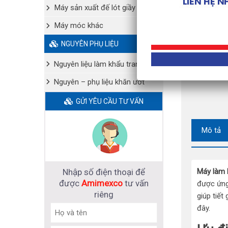
Máy sản xuất đế lót giầy
Máy móc khác
NGUYÊN PHỤ LIỆU
Nguyên liệu làm khẩu trang y tế
Nguyên – phụ liệu khăn ướt
GỬI YÊU CẦU TƯ VẤN
Mô tả
Nhập số điện thoại để
Máy làm 
được
Amimexco
tư vấn
được ứng
riêng
giúp tiết
đây.