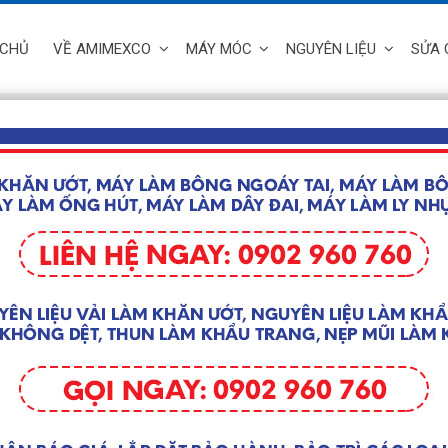
 CHỦ
VỀ AMIMEXCO
MÁY MÓC
NGUYÊN LIỆU
SỬA 
Trang chủ
/
Máy Móc
/
MÁY LÀM 
Giá liên hệ
Thông tin 
– Năng suấ
– Kích thư
– Trọng l
– Nguồn đ
– Công su